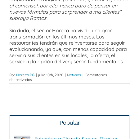
al comensal, por ello, nunca paro de pensar en
nuevas fórmulas para sorprender a mis clientes”
subraya Ramos.
Sin duda, el sector Horeca ha vivido una gran
transformación en los últimos meses. Los
restaurantes tendrán que reinventarse para seguir
evolucionando, ya que, con menos capacidad para
servir a sus clientes en sus locales, la oferta, el
servicio y la opción delivery serán fundamentales.
Por
Horeca PG
|
julio 10th, 2020
|
Noticias
|
Comentarios
en
desactivados
Tendencias
para
este
verano
en
el
sector
Horeca
Popular
Entrevista a Ricardo Santos, Director