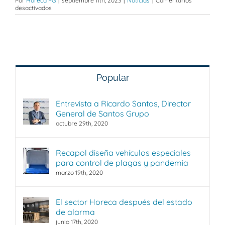
Por
Horeca PG
|
septiembre 11th, 2023
|
Noticias
|
Comentarios
en
desactivados
‘Guía
de
soluciones
en
la
vuelta
escolar’
Popular
Entrevista a Ricardo Santos, Director
General de Santos Grupo
octubre 29th, 2020
Recapol diseña vehículos especiales
para control de plagas y pandemia
marzo 19th, 2020
El sector Horeca después del estado
de alarma
junio 17th, 2020