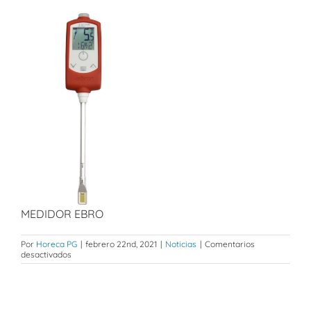
MEDIDOR EBRO
Por
Horeca PG
|
febrero 22nd, 2021
|
Noticias
|
Comentarios
en
desactivados
La
seguridad
alimentaria
y
los