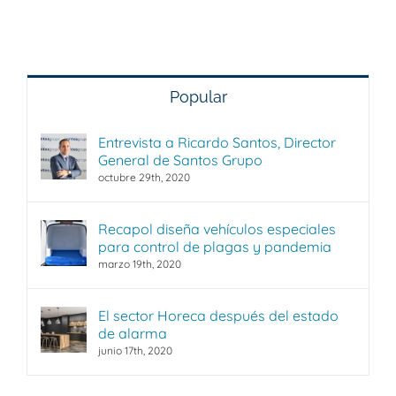
en
el
diseñ
de
cocin
Popular
Entrevista a Ricardo Santos, Director
General de Santos Grupo
octubre 29th, 2020
Recapol diseña vehículos especiales
para control de plagas y pandemia
marzo 19th, 2020
El sector Horeca después del estado
de alarma
junio 17th, 2020